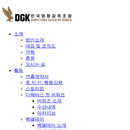
소개
법인소개
대표 및 조직도
연혁
후원
오시는 길
활동
연출계약서
중.지.신. 행동강령
스토리업
디렉터스 컷 어워즈
어워즈 소개
수상내역
아카이브
벡델데이
벡델데이 소개