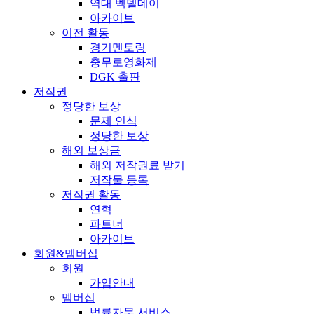
역대 벡델데이
아카이브
이전 활동
경기멘토링
충무로영화제
DGK 출판
저작권
정당한 보상
문제 인식
정당한 보상
해외 보상금
해외 저작권료 받기
저작물 등록
저작권 활동
연혁
파트너
아카이브
회원&멤버십
회원
가입안내
멤버십
법률자문 서비스