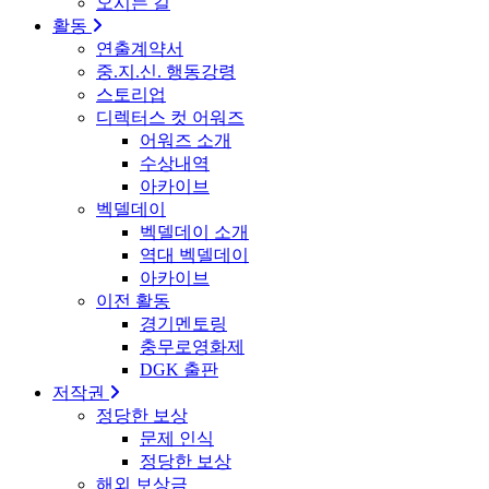
오시는 길
활동
연출계약서
중.지.신. 행동강령
스토리업
디렉터스 컷 어워즈
어워즈 소개
수상내역
아카이브
벡델데이
벡델데이 소개
역대 벡델데이
아카이브
이전 활동
경기멘토링
충무로영화제
DGK 출판
저작권
정당한 보상
문제 인식
정당한 보상
해외 보상금